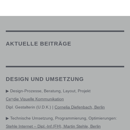
AKTUELLE BEITRÄGE
DESIGN UND UMSETZUNG
▶ Design-Prozesse, Beratung, Layout, Projekt
Ce≈die Visuelle Kommunikation
Dipl. Gestalterin (U.D.K.) |
Cornelia Diefenbach, Berlin
▶ Technische Umsetzung, Programmierung, Optimierungen:
Stehle Internet – Dipl.-Inf.(FH), Martin Stehle, Berlin